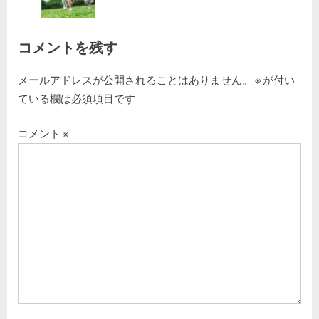
ー
t
P
:
o
シ
s
コメントを残す
ョ
t
:
メールアドレスが公開されることはありません。
※
が付い
ン
ている欄は必須項目です
コメント
※