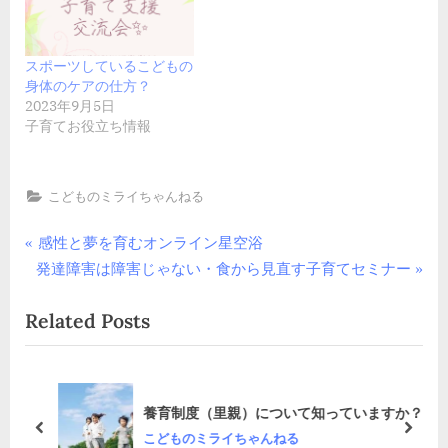
スポーツしているこどもの
身体のケアの仕方？
2023年9月5日
子育てお役立ち情報
こどものミライちゃんねる
投
P
感性と夢を育むオンライン星空浴
N
r
発達障害は障害じゃない・食から見直す子育てセミナー
稿
e
e
Related Posts
x
v
ナ
t
i
ビ
P
o
o
u
ゲ
サロ
養育制度（里親）について知っていますか？
s
s
prev
next
こどものミライちゃんねる