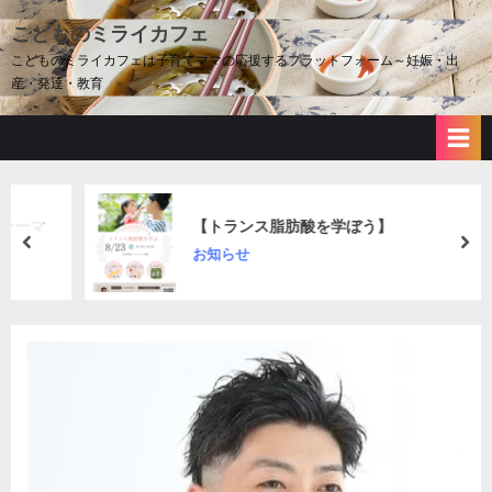
Skip
こどものミライカフェ
to
こどものミライカフェは子育てママの応援するプラットフォーム～妊娠・出
content
産・発達・教育
マ
【トランス脂肪酸を学ぼう】
prev
nex
お知らせ