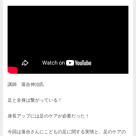
By
Posted
足
kodomiracafe2023
2024年1月22日
コメントはまだありません
on
が
速
く
な
る・
身
長
を
伸
ば
す
講師 落合伸治氏
足
の
事
足と全身は繋がっている！
へ
の
身長アップには足のケアが必要だった！
今回は落合さんにこどもの足に関する実情と、足のケアの