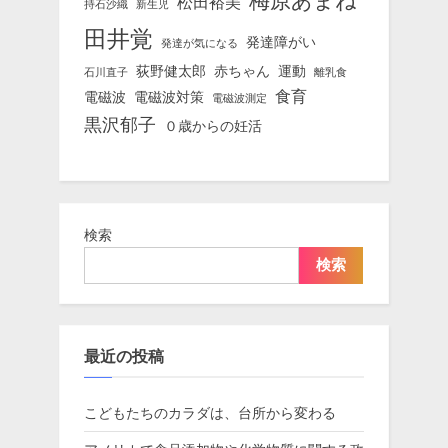
梅原あまね
松田裕美
持石沙織
新生児
田井覚
発達障がい
発達が気になる
荻野健太郎
赤ちゃん
運動
石川直子
離乳食
食育
電磁波
電磁波対策
電磁波測定
黒沢郁子
０歳からの妊活
検索
検索
最近の投稿
こどもたちのカラダは、台所から変わる