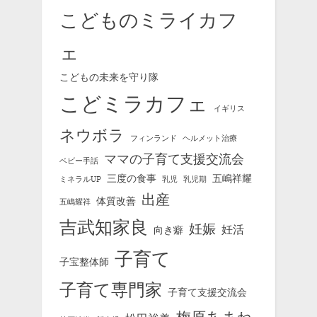
こどものミライカフ
ェ
こどもの未来を守り隊
こどミラカフェ
イギリス
ネウボラ
フィンランド
ヘルメット治療
ママの子育て支援交流会
ベビー手話
三度の食事
五嶋祥耀
ミネラルUP
乳児
乳児期
出産
体質改善
五嶋耀祥
吉武知家良
妊娠
妊活
向き癖
子育て
子宝整体師
子育て専門家
子育て支援交流会