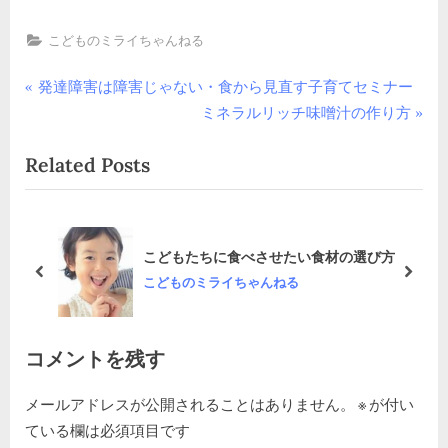
こどものミライちゃんねる
投
P
発達障害は障害じゃない・食から見直す子育てセミナー
r
N
ミネラルリッチ味噌汁の作り方
稿
e
e
Related Posts
v
x
ナ
i
t
ビ
o
P
u
o
ゲ
育て
こどもたちに食べさせたい食材の選び方
s
s
prev
next
こどものミライちゃんねる
ー
P
t
o
:
シ
s
コメントを残す
ョ
t
:
メールアドレスが公開されることはありません。
※
が付い
ン
ている欄は必須項目です