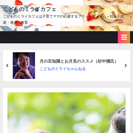
Skip
こどものミライカフェ
to
こどものミライカフェは子育てママの応援するプラットフォーム～妊娠・出
content
産・発達・教育
月の豆知識とお月見のススメ（杉中愼氏）
prev
nex
こどものミライちゃんねる