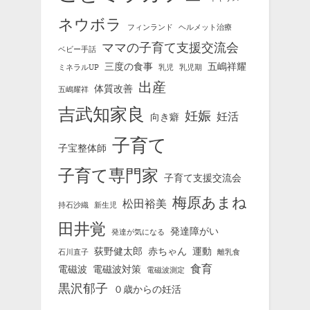
ネウボラ
フィンランド
ヘルメット治療
ママの子育て支援交流会
ベビー手話
三度の食事
五嶋祥耀
ミネラルUP
乳児
乳児期
出産
体質改善
五嶋耀祥
吉武知家良
妊娠
妊活
向き癖
子育て
子宝整体師
子育て専門家
子育て支援交流会
梅原あまね
松田裕美
持石沙織
新生児
田井覚
発達障がい
発達が気になる
荻野健太郎
赤ちゃん
運動
石川直子
離乳食
食育
電磁波
電磁波対策
電磁波測定
黒沢郁子
０歳からの妊活