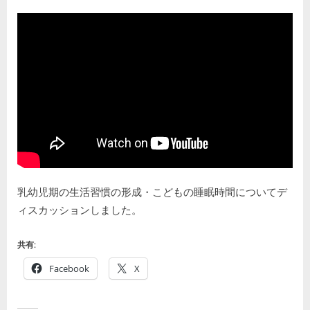
By
Posted
乳
kodomiracafe2023
2024年2月5日
コメントはまだありません
on
幼
児
期
の
育
児
の
悩
み
を
お
乳幼児期の生活習慣の形成・こどもの睡眠時間についてデ
持
ィスカッションしました。
ち
の
方
共有:
に
Facebook
X
へ
の