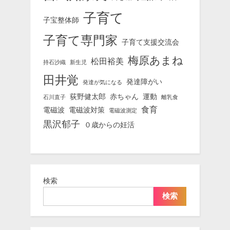
子育て
子宝整体師
子育て専門家
子育て支援交流会
梅原あまね
松田裕美
持石沙織
新生児
田井覚
発達障がい
発達が気になる
荻野健太郎
赤ちゃん
運動
石川直子
離乳食
食育
電磁波
電磁波対策
電磁波測定
黒沢郁子
０歳からの妊活
検索
検索