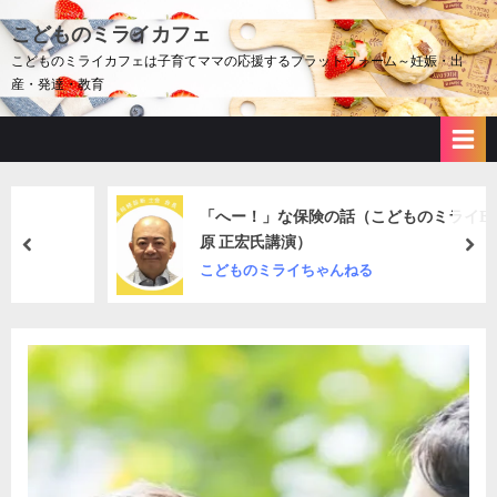
Skip
こどものミライカフェ
to
こどものミライカフェは子育てママの応援するプラットフォーム～妊娠・出
content
産・発達・教育
「へー！」な保険の話（こどものミライEXPO・金
原 正宏氏講演）
prev
nex
こどものミライちゃんねる