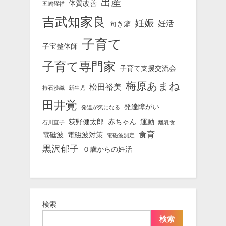
出産
体質改善
五嶋耀祥
吉武知家良
妊娠
妊活
向き癖
子育て
子宝整体師
子育て専門家
子育て支援交流会
梅原あまね
松田裕美
持石沙織
新生児
田井覚
発達障がい
発達が気になる
荻野健太郎
赤ちゃん
運動
石川直子
離乳食
食育
電磁波
電磁波対策
電磁波測定
黒沢郁子
０歳からの妊活
検索
検索