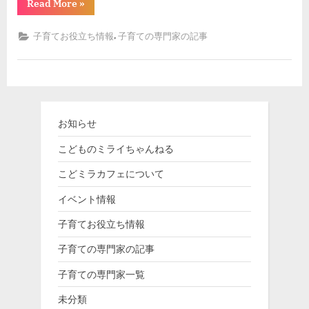
“大
Read More
»
学
入
試
,
子育てお役立ち情報
子育ての専門家の記事
が
変
わ
っ
た！
教
育
改
革
お知らせ
と
プ
ロ
こどものミライちゃんねる
グ
ラ
こどミラカフェについて
ミ
ン
グ
イベント情報
教
育！”
子育てお役立ち情報
子育ての専門家の記事
子育ての専門家一覧
未分類