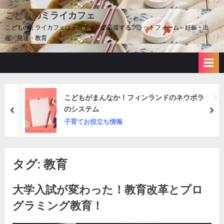
Skip
こどものミライカフェ
to
こどものミライカフェは子育てママの応援するプラットフォーム～妊娠・出
content
産・発達・教育
こどもがまんなか！フィンランドのネウボラとそ
のシステム
prev
nex
子育てお役立ち情報
タグ:
教育
大学入試が変わった！教育改革とプロ
グラミング教育！
By
Posted