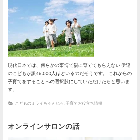
kodomira-cafe-admin
2023年11月24日
on
現代日本では、何らかの事情で親に育ててもらえない 伊達
のこどもが訳45,000人ほどいるのだそうです。 これからの
子育てをすることへの選択肢にしていただけたらと思いま
す。
,
こどものミライちゃんねる
子育てお役立ち情報
オンラインサロンの話
By
Posted
オ
kodomira-cafe-admin
2023年11月16日
コメントはまだありません