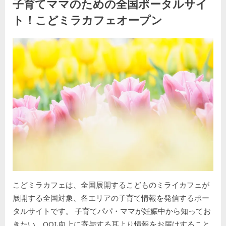
子育てママのための全国ポータルサイ
う
こ
ト！こどミラカフェオープン
そ
★”
By
Posted
kodomira-cafe-admin
2023年4月23日
on
こどミラカフェは、全国展開するこどものミライカフェが
展開する全国対象、各エリアの子育て情報を発信するポー
タルサイトです。 子育てパパ・ママが妊娠中から知ってお
きたい、QOL向上に寄与する耳より情報をお届けすること