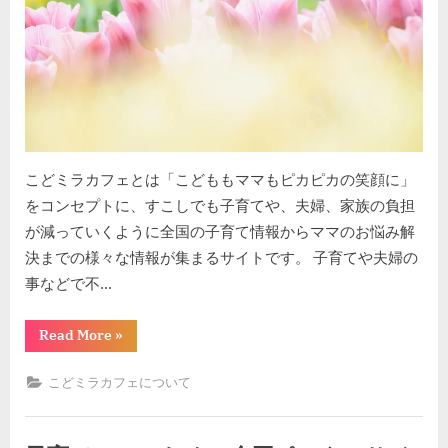
こどミラカフェとは「こどももママもピカピカの笑顔に」
をコンセプトに、すこしでも子育てや、夫婦、家族の負担
が減っていくように全国の子育て情報からママのお悩み解
決までの様々な情報が集まるサイトです。 子育てや夫婦の
事などで不…
“こ
Read More
»
ど
ミ
ラ
こどミラカフェについて
カ
フ
ェ
へ
よ