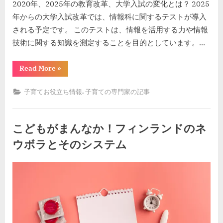
2020年、2025年の教育改革、大学入試の変化とは？ 2025
年からの大学入試改革では、情報科に関するテストが導入
される予定です。 このテストは、情報を活用する力や情報
技術に関する知識を測定することを目的としています。…
“大
Read More
»
学
入
試
,
子育てお役立ち情報
子育ての専門家の記事
が
変
わ
っ
た！
こどもがまんなか！フィンランドのネ
教
育
ウボラとそのシステム
改
革
と
By
Posted
kodomira-cafe-admin
2023年6月3日
プ
ロ
on
グ
ラ
ミ
ン
グ
教
育！”