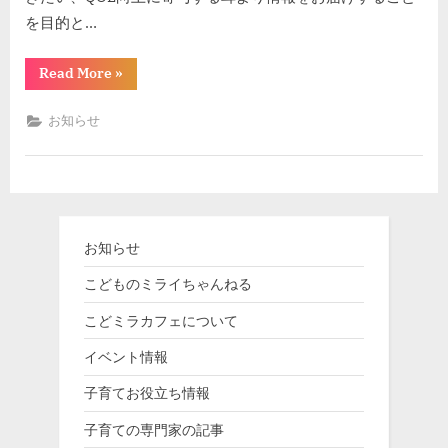
を目的と…
“子
Read More
»
育
て
マ
お知らせ
マ
の
た
め
の
全
国
ポ
ー
お知らせ
タ
ル
サ
こどものミライちゃんねる
イ
ト！
こどミラカフェについて
こ
ど
ミ
イベント情報
ラ
カ
子育てお役立ち情報
フ
ェ
オ
子育ての専門家の記事
ー