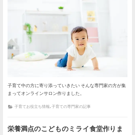
on
ン
ラ
イ
ン
サ
ロ
ン
の
話
へ
の
子育て中の方に寄り添っていきたい そんな専門家の方が集
まってオンラインサロン作りました。
,
子育てお役立ち情報
子育ての専門家の記事
栄養満点のこどものミライ食堂作りま