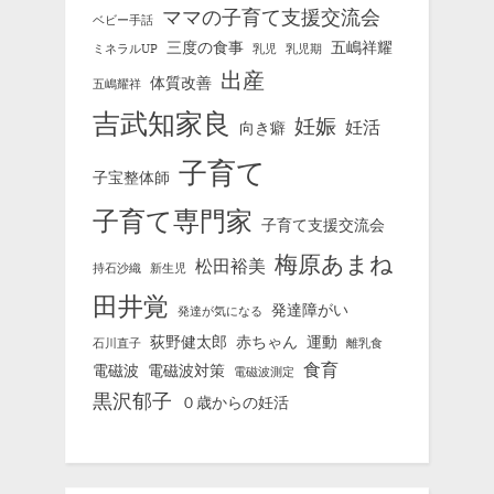
ママの子育て支援交流会
ベビー手話
三度の食事
五嶋祥耀
ミネラルUP
乳児
乳児期
出産
体質改善
五嶋耀祥
吉武知家良
妊娠
妊活
向き癖
子育て
子宝整体師
子育て専門家
子育て支援交流会
梅原あまね
松田裕美
持石沙織
新生児
田井覚
発達障がい
発達が気になる
荻野健太郎
赤ちゃん
運動
石川直子
離乳食
食育
電磁波
電磁波対策
電磁波測定
黒沢郁子
０歳からの妊活