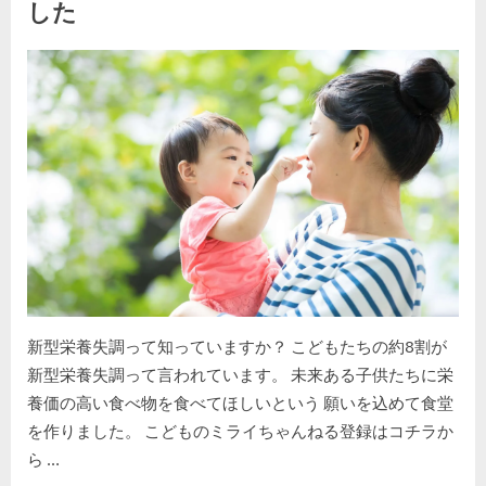
した
By
Posted
kodomira-cafe-admin
2023年11月4日
on
新型栄養失調って知っていますか？ こどもたちの約8割が
新型栄養失調って言われています。 未来ある子供たちに栄
養価の高い食べ物を食べてほしいという 願いを込めて食堂
を作りました。 こどものミライちゃんねる登録はコチラか
ら …