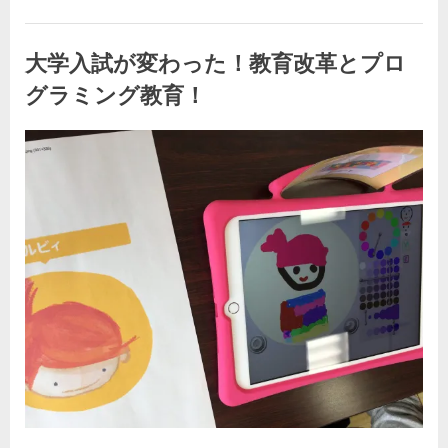
マ
の
夢
ネ
大学入試が変わった！教育改革とプロ
ウ
ボ
グラミング教育！
ラ
部
入
By
Posted
kodomira-cafe-admin
2023年6月11日
部
説
on
明
会
♬”