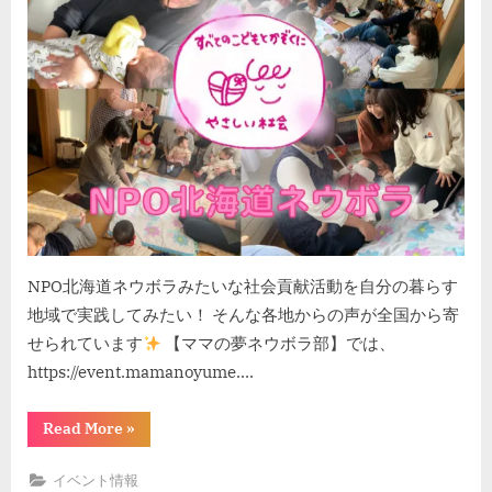
マ
マ
の
夢
ネ
ウ
ボ
ラ
部
入
部
説
NPO北海道ネウボラみたいな社会貢献活動を自分の暮らす
明
地域で実践してみたい！ そんな各地からの声が全国から寄
会
せられています
【ママの夢ネウボラ部】では、
♬
https://event.mamanoyume….
へ
の
“東
Read More
»
京
開
催！
イベント情報
マ