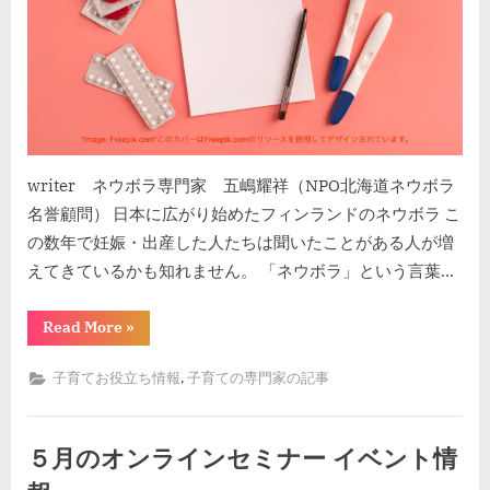
writer ネウボラ専門家 五嶋耀祥（NPO北海道ネウボラ
名誉顧問） 日本に広がり始めたフィンランドのネウボラ こ
の数年で妊娠・出産した人たちは聞いたことがある人が増
えてきているかも知れません。 「ネウボラ」という言葉…
“こ
Read More
»
ど
も
が
,
子育てお役立ち情報
子育ての専門家の記事
ま
ん
な
か！
フ
５月のオンラインセミナー イベント情
ィ
ン