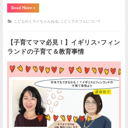
“栄
Read More
»
養
満
点
,
こどものミライちゃんねる
こどミラカフェについて
の
こ
ど
も
の
【子育てママ必見！】イギリス×フィン
ミ
ラ
ランドの子育て＆教育事情
イ
食
堂
By
Posted
kodomira-cafe-admin
2023年9月8日
作
り
on
ま
し
た”