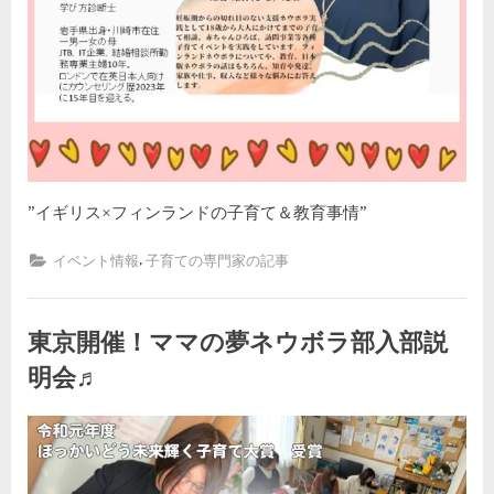
”イギリス×フィンランドの子育て＆教育事情”
,
イベント情報
子育ての専門家の記事
東京開催！ママの夢ネウボラ部入部説
明会♬
By
Posted
東
kodomira-cafe-admin
2023年6月26日
コメントはまだありません
on
京
開
催！