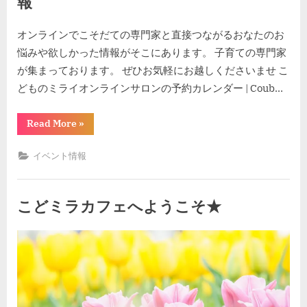
報
ラ
ン
ド
By
Posted
kodomira-cafe-admin
2023年5月10日
の
オンラインでこそだての専門家と直接つながるおなたのお
ネ
on
ウ
悩みや欲しかった情報がそこにあります。 子育ての専門家
ボ
ラ
が集まっております。 ぜひお気軽にお越しくださいませ こ
と
どものミライオンラインサロンの予約カレンダー | Coub…
そ
の
シ
ス
“５
Read More
»
テ
月
ム”
の
オ
イベント情報
ン
ラ
イ
ン
セ
こどミラカフェへようこそ★
ミ
ナ
ー
By
Posted
kodomira-cafe-admin
2023年5月10日
イ
on
ベ
ン
ト
情
報”