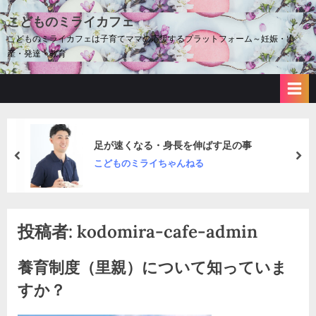
Skip
こどものミライカフェ
to
こどものミライカフェは子育てママの応援するプラットフォーム～妊娠・出
content
産・発達・教育
足が速くなる・身長を伸ばす足の事
prev
nex
こどものミライちゃんねる
投稿者:
kodomira-cafe-admin
養育制度（里親）について知っていま
すか？
By
Posted