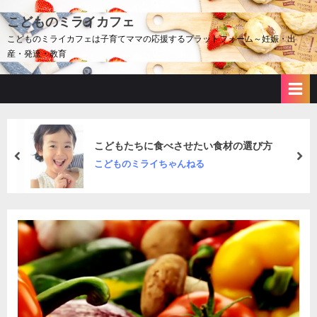
Skip
こどものミライカフェ
to
こどものミライカフェは子育てママの応援するプラットフォーム～妊娠・出
content
産・発達・教育
こどもたちに食べさせたい食材の選び方
prev
nex
こどものミライちゃんねる