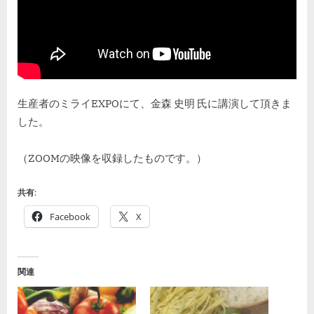
イ
EXPO・
講
演
「な
ぜ
生産者のミライEXPOにて、金森 史明 氏に講演して頂きま
僕
した。
は
野
菜
（ZOOMの映像を収録したものです。）
を
栽
共有:
培
す
Facebook
X
る
の
か」
関連
へ
の