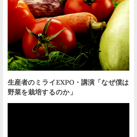
生産者のミライEXPO・講演「なぜ僕は
野菜を栽培するのか」
By
Posted
生
kodomiracafe2023
2024年4月1日
コメントはまだありません
on
産
者
の
ミ
ラ