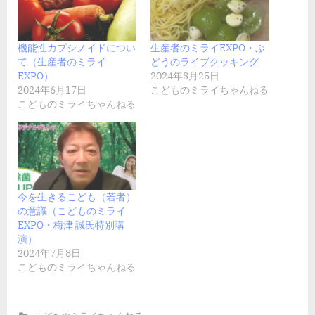
機能性カプシノイドについ
生産者のミライEXPO・ぶ
て（生産者のミライ
どうのライブクッキング
EXPO）
2024年3月25日
2024年6月17日
こどものミライちゃんねる
こどものミライちゃんねる
今を生きるこども（若者）
の意識（こどものミライ
EXPO・梅津 誠氏特別講
演）
2024年7月8日
こどものミライちゃんねる