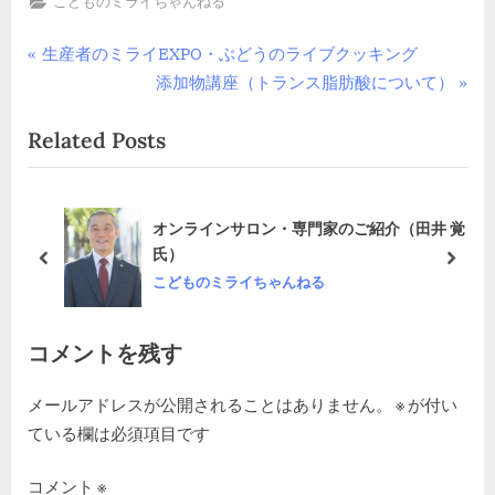
こどものミライちゃんねる
投
P
生産者のミライEXPO・ぶどうのライブクッキング
r
N
添加物講座（トランス脂肪酸について）
稿
e
e
Related Posts
v
x
ナ
i
t
ビ
o
P
u
o
ゲ
弘
オンラインサロン・専門家のご紹介（田井 覚
s
s
氏）
prev
next
ー
P
t
こどものミライちゃんねる
o
:
シ
s
コメントを残す
ョ
t
:
メールアドレスが公開されることはありません。
※
が付い
ン
ている欄は必須項目です
コメント
※