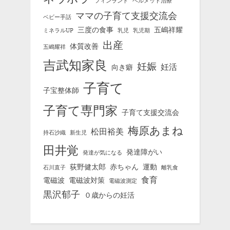
フィンランド
ヘルメット治療
ママの子育て支援交流会
ベビー手話
三度の食事
五嶋祥耀
ミネラルUP
乳児
乳児期
出産
体質改善
五嶋耀祥
吉武知家良
妊娠
妊活
向き癖
子育て
子宝整体師
子育て専門家
子育て支援交流会
梅原あまね
松田裕美
持石沙織
新生児
田井覚
発達障がい
発達が気になる
荻野健太郎
赤ちゃん
運動
石川直子
離乳食
食育
電磁波
電磁波対策
電磁波測定
黒沢郁子
０歳からの妊活