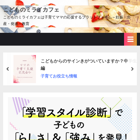
Skip
こどものミライカフェ
to
こどものミライカフェは子育てママの応援するプラットフォーム～妊娠・出
content
産・発達・教育
こどもからのサインきがついていますか？中学生
編
prev
nex
子育てお役立ち情報