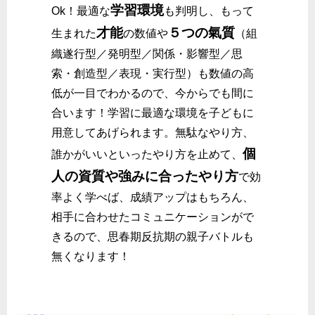
学習環境
Ok！最適な
も判明し、もって
才能
５つの氣質
生まれた
の数値や
（組
織遂行型／発明型／関係・影響型／思
索・創造型／表現・実行型）も数値の高
低が一目でわかるので、今からでも間に
合います！学習に最適な環境を子どもに
用意してあげられます。無駄なやり方、
個
誰かがいいといったやり方を止めて、
人の資質や強みに合ったやり方
で効
率よく学べば、成績アップはもちろん、
相手に合わせたコミュニケーションがで
きるので、思春期反抗期の親子バトルも
無くなります！