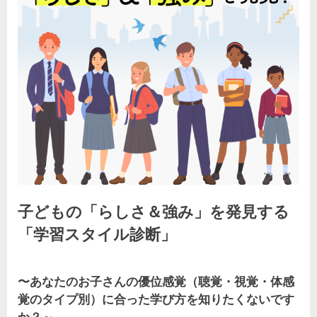
子どもの「らしさ＆強み」を発見する
「学習スタイル診断」
By
Posted
子
kodomiracafe2023
2023年9月18日
コメントはまだありません
on
ど
〜あなたのお子さんの優位感覚（聴覚・視覚・体感
も
覚のタイプ別）に合った学び方を知りたくないです
の
か？～