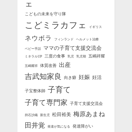
ェ
こどもの未来を守り隊
こどミラカフェ
イギリス
ネウボラ
フィンランド
ヘルメット治療
ママの子育て支援交流会
ベビー手話
三度の食事
五嶋祥耀
ミネラルUP
乳児
乳児期
出産
体質改善
五嶋耀祥
吉武知家良
妊娠
妊活
向き癖
子育て
子宝整体師
子育て専門家
子育て支援交流会
梅原あまね
松田裕美
持石沙織
新生児
田井覚
発達障がい
発達が気になる