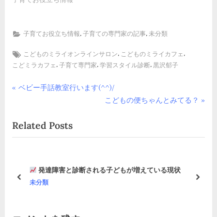
,
,
子育てお役立ち情報
子育ての専門家の記事
未分類
Tags:
,
,
こどものミライオンラインサロン
こどものミライカフェ
,
,
,
こどミラカフェ
子育て専門家
学習スタイル診断
黒沢郁子
投
P
ベビー手話教室行います(^^)/
r
N
こどもの便ちゃんとみてる？
稿
e
e
Related Posts
v
x
ナ
i
t
ビ
o
P
u
o
ゲ
発達障害と診断される子どもが増えている現状
s
s
prev
next
未分類
ー
P
t
o
:
シ
s