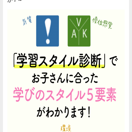
「ら
し
さ
＆
強
み」
を
発
見
す
る
「学
習
ス
タ
イ
ル
診
断」
へ
の