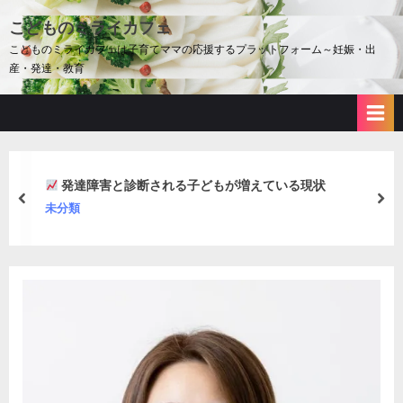
Skip
こどものミライカフェ
to
こどものミライカフェは子育てママの応援するプラットフォーム～妊娠・出
content
産・発達・教育
発達障害と診断される子どもが増えている現状
prev
nex
未分類