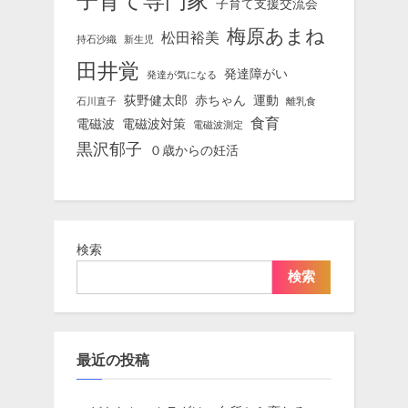
子育て支援交流会
梅原あまね
松田裕美
持石沙織
新生児
田井覚
発達障がい
発達が気になる
荻野健太郎
赤ちゃん
運動
石川直子
離乳食
食育
電磁波
電磁波対策
電磁波測定
黒沢郁子
０歳からの妊活
検索
検索
最近の投稿