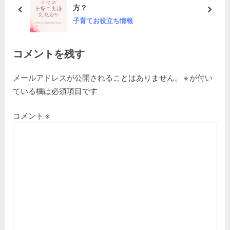
こどもたちに食べさせたい食材の
s
s
prev
next
こどものミライちゃんねる
ー
P
t
o
:
シ
s
コメントを残す
ョ
t
:
メールアドレスが公開されることはありません。
※
が付い
ン
ている欄は必須項目です
コメント
※