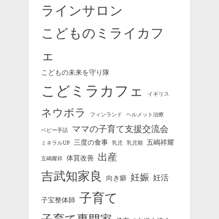
ラインサロン
こどものミライカフ
ェ
こどもの未来を守り隊
こどミラカフェ
イギリス
ネウボラ
フィンランド
ヘルメット治療
ママの子育て支援交流会
ベビー手話
三度の食事
五嶋祥耀
ミネラルUP
乳児
乳児期
出産
体質改善
五嶋耀祥
吉武知家良
妊娠
妊活
向き癖
子育て
子宝整体師
子育て専門家