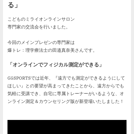
る」
By
Posted
「オ
kodomiracafe2023
2023年11月28日
コメントはまだありません
こどものミライオンラインサロン
on
ン
専門家の交流会を行いました。
ラ
イ
ン
今回のメインプレゼンの専門家は
で
爆トレ：理学療法士の田邉真奈美さんです。
フ
ィ
「オンラインでフィジカル測定ができる」
ジ
カ
G5SPORTSでは近年、『遠方でも測定ができるようにして
ル
ほしい』との要望が高まってきたことから、遠方からでも
測
気軽に受講でき、自宅に専属トレーナーがいるような、オ
定
ンライン測定＆カウンセリング版が新登場いたしました！
が
で
き
る」
へ
の