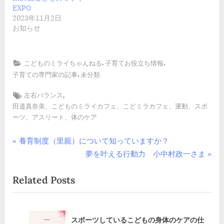
EXPO
2023年11月2日
お知らせ
,
,
こどものミライちゃんねる
子育てお役立ち情報
,
子育ての専門家の記事
未分類
Tags:
,
左右バランス
田邉真奈美、こどものミライカフェ、こどミラカフェ、運動、スポ
ーツ、アスリート、体のケア
投
P
養育制度（里親）について知っていますか？
r
N
夢を叶える行動力 小中村政一さま
稿
e
e
Related Posts
v
x
ナ
i
t
ビ
o
P
u
o
ゲ
の身体のケアの仕