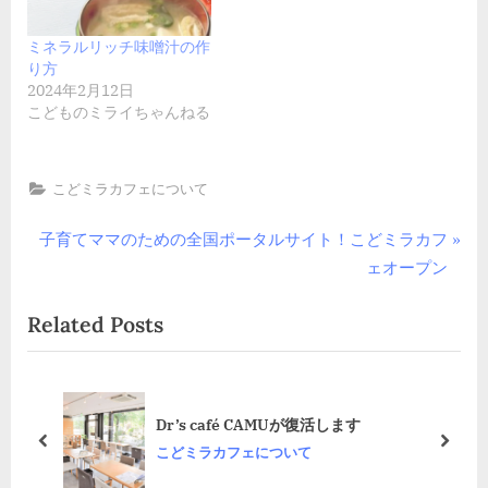
ミネラルリッチ味噌汁の作
り方
2024年2月12日
こどものミライちゃんねる
こどミラカフェについて
投
N
子育てママのための全国ポータルサイト！こどミラカフ
e
ェオープン
稿
x
Related Posts
t
ナ
P
ビ
o
s
ゲ
た
Dr’s café CAMUが復活します
t
prev
next
こどミラカフェについて
ー
: