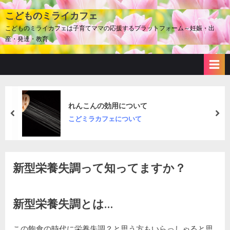
Skip
こどものミライカフェ
to
こどものミライカフェは子育てママの応援するプラットフォーム～妊娠・出
content
産・発達・教育
れんこんの効用について
prev
nex
こどミラカフェについて
新型栄養失調って知ってますか？
By
Posted
新
kodomiracafe2023
2023年1月1日
コメントはまだありません
on
型
新型栄養失調とは…
栄
養
この飽食の時代に栄養失調？と思う方もいらっしゃると思