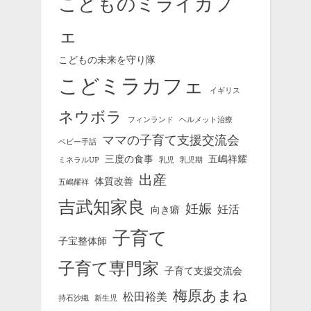
こどものミライカフ
ェ
こどもの未来を守り隊
こどミラカフェ
イギリス
ネウボラ
フィンランド
ヘルメット治療
ママの子育て支援交流会
ベビー手話
三度の食事
五嶋祥耀
ミネラルUP
乳児
乳児期
出産
体質改善
五嶋耀祥
吉武知家良
妊娠
妊活
向き癖
子育て
子宝整体師
子育て専門家
子育て支援交流会
梅原あまね
松田裕美
持石沙織
新生児