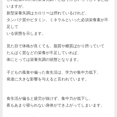
失
いますが、
調
っ
新型栄養失調はカロリーは摂れているけれど、
て
タンパク質やビタミン、ミネラルといった必須栄養素が不
知
足して
っ
いる状態を示します。
て
ま
見た目で体格が良くても、脂質や糖質ばかり摂っていて
す
か？
たんぱく質などの栄養が不足していれば、
へ
体にとっては栄養失調の状態となります。
の
子どもの孤食や偏った食生活は、学力や集中力低下、
発達に大きな影響を与えると言われています。
食生活が偏ると疲労が抜けず、集中力が低下し、
夜もあまり寝られない身体ができ上がってしまいます。