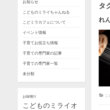
お知らせ
タ
こどものミライちゃんねる
れ
こどミラカフェについて
By
Po
ko
20
イベント情報
on
子育てお役立ち情報
子育ての専門家の記事
子育ての専門家一覧
未分類
こ
お味噌汁
こどものミライオ