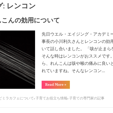
グ:
レンコン
んこんの効用について
sted
domiracafe2023
23年8月16日
先日ウエル・エイジング・アカデミ
事長の小川利久さんとレンコンの効
いて話し合いました。 「咳が止まら
そんな時はレンコンがおススメです
ら、れんこんは咳や喉の痛みに良い
れていますね。そんなレンコン…
“れ
Read More
»
ん
こ
ん
,
,
どミラカフェについて
子育てお役立ち情報
子育ての専門家の記事
の
効
用
に
つ