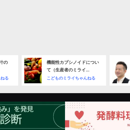
機能性カプシノイドについ
オンライン
て（生産者のミライ
のご紹介（荻
EXPO）
こどものミライちゃんねる
こどものミラ