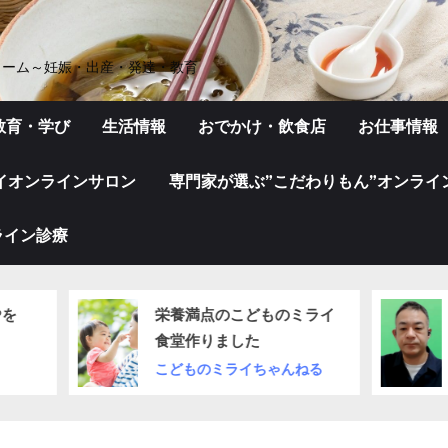
ォーム～妊娠・出産・発達・教育
教育・学び
生活情報
おでかけ・飲食店
お仕事情報
イオンラインサロン
専門家が選ぶ”こだわりもん”オンライ
ライン診療
栄養満点のこどものミライ
子供の靴の
食堂作りました
すか？
こどものミライちゃんねる
こどものミラ