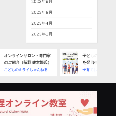
2023年6月
2023年5月
2023年4月
2023年1月
サロン・専門家
子どもの「らしさ＆強み」
野 健太郎氏）
を発見する「学習スタイル
next
診断」
イちゃんねる
子育てお役立ち情報