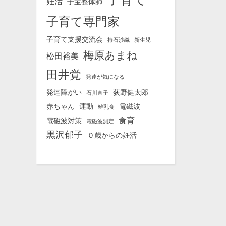
妊活
子宝整体師
子育て専門家
子育て支援交流会
持石沙織
新生児
梅原あまね
松田裕美
田井覚
発達が気になる
発達障がい
荻野健太郎
石川直子
赤ちゃん
運動
電磁波
離乳食
食育
電磁波対策
電磁波測定
黒沢郁子
０歳からの妊活