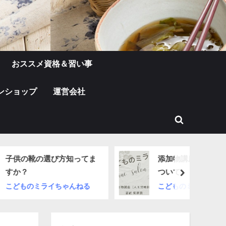
おススメ資格＆習い事
ンショップ
運営会社
Toggle
search
form
選び方知ってま
添加物講座（人工甘味料に
ついて）
next
イちゃんねる
こどものミライちゃんねる