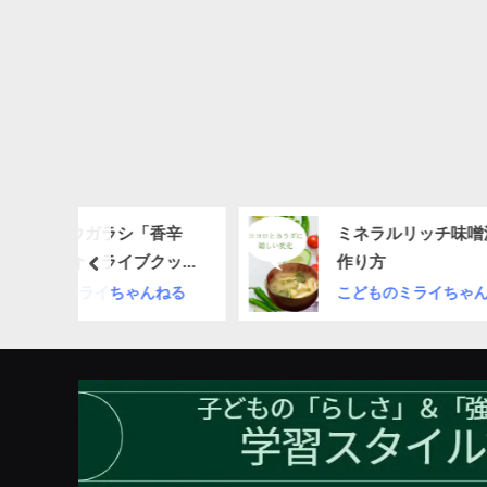
ラシ「香辛
ミネラルリッチ味噌汁の
ライブクッキ
作り方
prev
ちゃんねる
こどものミライちゃんねる