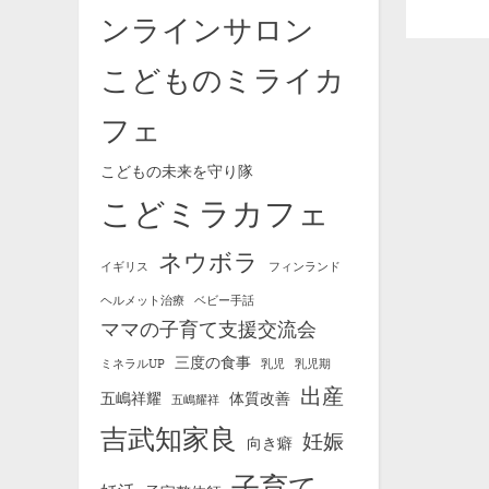
ンラインサロン
こどものミライカ
フェ
こどもの未来を守り隊
こどミラカフェ
ネウボラ
イギリス
フィンランド
ヘルメット治療
ベビー手話
ママの子育て支援交流会
三度の食事
ミネラルUP
乳児
乳児期
出産
五嶋祥耀
体質改善
五嶋耀祥
吉武知家良
妊娠
向き癖
子育て