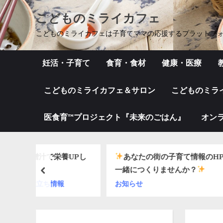
Skip
こどものミライカフェ
to
こどものミライカフェは子育てママの応援するプラットフ
content
妊活・子育て
食育・食材
健康・医療
こどものミライカフェ＆サロン
こどものミラ
医食育™プロジェクト『未来のごはん』
オン
で栄養UPし
あなたの街の子育て情報のHPを
一緒につくりませんか？
prev
ち情報
お知らせ