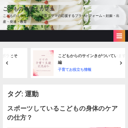
Skip
こどものミライカフェ
to
こどものミライカフェは子育てママの応援するプラットフォーム～妊娠・出
content
産・発達・教育
そ
こどもからのサインきがついていますか？中学
編
prev
nex
子育てお役立ち情報
タグ:
運動
スポーツしているこどもの身体のケア
の仕方？
By
Posted