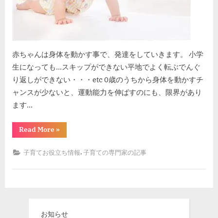
赤ちゃんは身体を動かす事で、発達をしていきます。 小学
生になっても…スキップができない平地でよく転ぶでんぐ
り返しができない・・・etc 0歳のうちから身体を動かすチ
ャンスが少ないと、運動能力を伸ばすのにも、限界があり
ます…
“赤
Read More
»
ち
ゃ
ん
,
子育てお役立ち情報
子育ての専門家の記事
の
運
動
不
足”
お知らせ