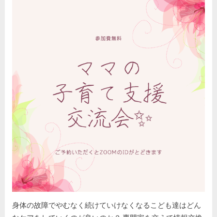
kodomiracafe2023
2023年9月5日
on
身体の故障でやむなく続けていけなくなるこども達はどん