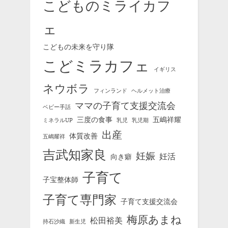
こどものミライカフ
ェ
こどもの未来を守り隊
こどミラカフェ
イギリス
ネウボラ
フィンランド
ヘルメット治療
ママの子育て支援交流会
ベビー手話
三度の食事
五嶋祥耀
ミネラルUP
乳児
乳児期
出産
体質改善
五嶋耀祥
吉武知家良
妊娠
妊活
向き癖
子育て
子宝整体師
子育て専門家
子育て支援交流会
梅原あまね
松田裕美
持石沙織
新生児