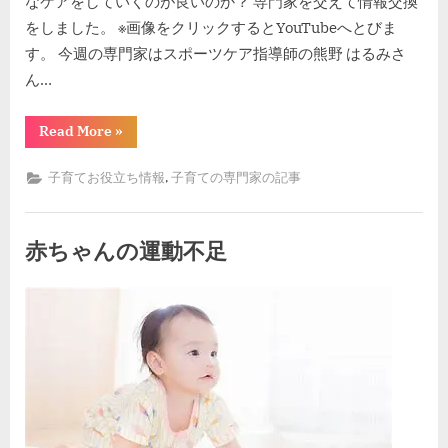
なケアをしていくのが良いのか？ 専門家を交えて情報交換
をしました。 ※画像をクリックするとYouTubeへとびま
す。 今週の専門家はスポーツケア指導師の熊野 はるみさ
ん…
“ス
Read More
»
ポ
ー
ツ
,
子育てお役立ち情報
子育ての専門家の記事
し
て
い
る
こ
赤ちゃんの運動不足
ど
も
の
By
Posted
kodomiracafe2023
2023年7月28日
身
on
体
の
ケ
ア
の
仕
方？”